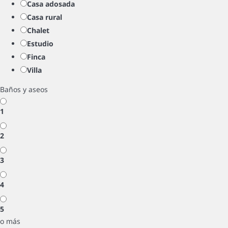
Casa adosada
Casa rural
Chalet
Estudio
Finca
Villa
Baños y aseos
1
2
3
4
5
o más