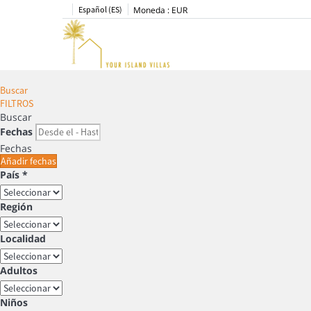
Español (ES)
Moneda :
EUR
Buscar
FILTROS
Buscar
Fechas
Fechas
Añadir fechas
País *
Región
Localidad
Adultos
Niños