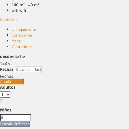
140 m²
140 m²
wifi
wifi
Contactar
El alojamiento
Condiciones
Mapa
Valoraciones
desde
/noche
128
€
Fechas
Fechas
Añadir fechas
Adultos
1
Niños
Introducir fechas