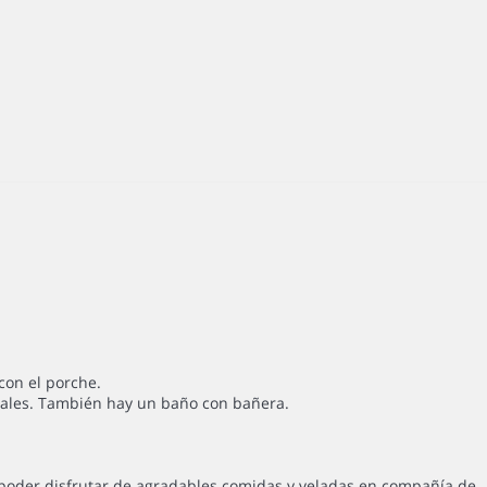
con el porche.
duales. También hay un baño con bañera.
 poder disfrutar de agradables comidas y veladas en compañía de