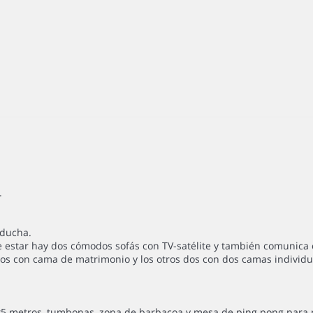
.
 ducha.
e estar hay dos cómodos sofás con TV-satélite y también comunica 
ellos con cama de matrimonio y los otros dos con dos camas indivi
 3x5 metros, tumbonas, zona de barbacoa y mesa de ping pong para