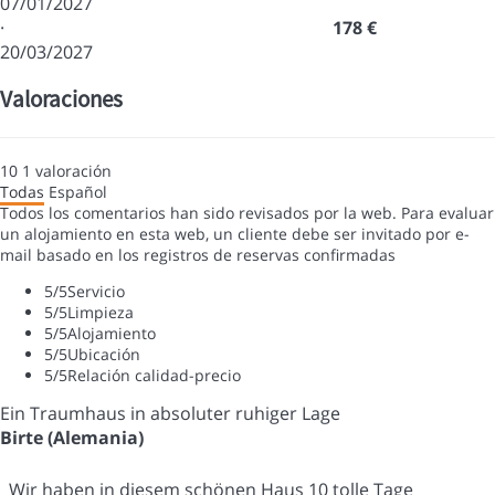
07/01/2027
·
178 €
20/03/2027
Valoraciones
10
1
valoración
Todas
Español
Todos los comentarios han sido revisados por la web. Para evaluar
un alojamiento en esta web, un cliente debe ser invitado por e-
mail basado en los registros de reservas confirmadas
5
/5
Servicio
5
/5
Limpieza
5
/5
Alojamiento
5
/5
Ubicación
5
/5
Relación calidad-precio
Ein Traumhaus in absoluter ruhiger Lage
Birte (Alemania)
Wir haben in diesem schönen Haus 10 tolle Tage