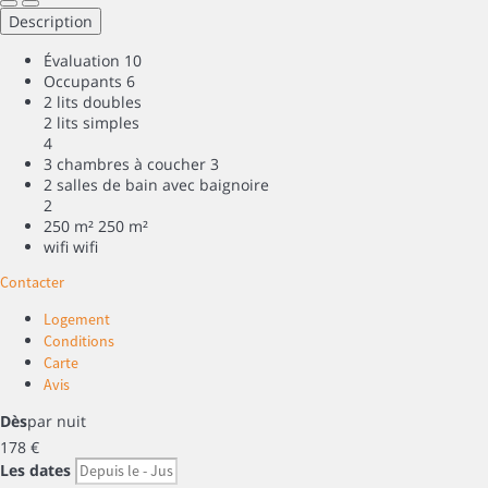
Description
Évaluation
10
Occupants
6
2 lits doubles
2 lits simples
4
3 chambres à coucher
3
2 salles de bain avec baignoire
2
250 m²
250 m²
wifi
wifi
Contacter
Logement
Conditions
Carte
Avis
Dès
par nuit
178
€
Les dates