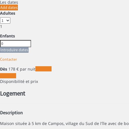
Les dates
Add dates
Adultes
1
Enfants
Introduire dates
Contacter
Dès
178
€
par nuit
Les dates
Les dates
Disponibilité et prix
Logement
Description
Maison située à 5 km de Campos, village du Sud de l'île avec de bonn