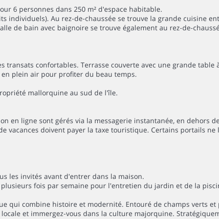
pour 6 personnes dans 250 m² d'espace habitable.
its individuels). Au rez-de-chaussée se trouve la grande cuisine e
 salle de bain avec baignoire se trouve également au rez-de-chaus
 les transats confortables. Terrasse couverte avec une grande tabl
e en plein air pour profiter du beau temps.
ropriété mallorquine au sud de l'île.
on en ligne sont gérés via la messagerie instantanée, en dehors de
e vacances doivent payer la taxe touristique. Certains portails ne 
us les invités avant d'entrer dans la maison.
 plusieurs fois par semaine pour l'entretien du jardin et de la pisci
ue qui combine histoire et modernité. Entouré de champs verts et
e locale et immergez-vous dans la culture majorquine. Stratégiquem