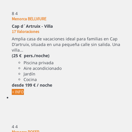
8
4
Menorca BELLVIURE
Cap d´Artruix -
Villa
17 Valoraciones
Amplia casa de vacaciones ideal para familias en Cap
D'artruix, situada en una pequeña calle sin salida. Una
villa...
(25 € pers./noche)
Piscina privada
Aire acondicionado
Jardín
Cocina
desde
199 €
/ noche
+ INFO
4
4
Menorca ROSER