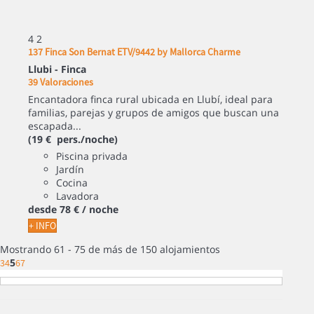
4
2
137 Finca Son Bernat ETV/9442 by Mallorca Charme
Llubi -
Finca
39 Valoraciones
Encantadora finca rural ubicada en Llubí, ideal para
familias, parejas y grupos de amigos que buscan una
escapada...
(19 € pers./noche)
Piscina privada
Jardín
Cocina
Lavadora
desde
78 €
/ noche
+ INFO
Mostrando 61 - 75 de más de 150 alojamientos
5
3
4
6
7