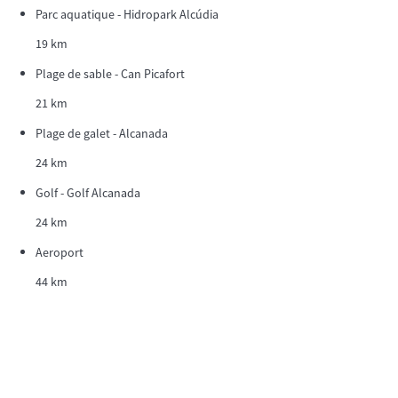
Parc aquatique - Hidropark Alcúdia
19 km
Plage de sable - Can Picafort
21 km
Plage de galet - Alcanada
24 km
Golf - Golf Alcanada
24 km
Aeroport
44 km