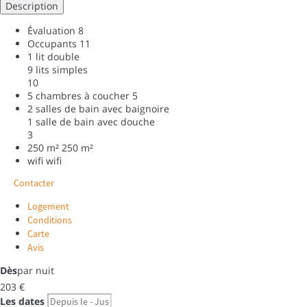
Description
Évaluation
8
Occupants
11
1 lit double
9 lits simples
10
5 chambres à coucher
5
2 salles de bain avec baignoire
1 salle de bain avec douche
3
250 m²
250 m²
wifi
wifi
Contacter
Logement
Conditions
Carte
Avis
Dès
par nuit
203
€
Les dates