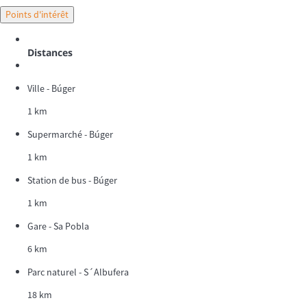
Points d'intérêt
Distances
Ville - Búger
1 km
Supermarché - Búger
1 km
Station de bus - Búger
1 km
Gare - Sa Pobla
6 km
Parc naturel - S´Albufera
18 km