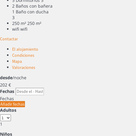
5 Dormitorios
5
2 Baños con bañera
1 Baño con ducha
3
250 m²
250 m²
wifi
wifi
Contactar
El alojamiento
Condiciones
Mapa
Valoraciones
desde
/noche
202
€
Fechas
Fechas
Añadir fechas
Adultos
1
Niños