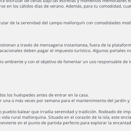
 para disfrutar de cenas bajo las estrellas y momentos memorables
arse en los cálidos días de verano. Además, para tu comodidad, cu
sfrutar de la serenidad del campo mallorquín con comodidades mo
gestionan a través de mensageria instantanea, fuera de la plataform
acacionales deben pagar el impuesto turístico. Algunos portales n
o ambiente y con el objetivo de fomentar un uso responsable de los
dos los huéspedes antes de entrar en la casa.
ior una o más veces por semana para el mantenimiento del jardín y l
o pueblo balear que irradia serenidad y tradición. Rodeado de imp
ida rural mallorquina. Situado en el corazón de la isla, este encl
 convierte en el punto de partida perfecto para explorar la encanta