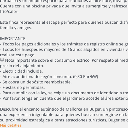
barbacoa y un amplio espacio para reuniones al aire libre, ideal
Cuenta con una piscina privada que invita a sumergirse y refresc
frío/calor.
Esta finca representa el escape perfecto para quienes buscan di
familia y amigos.
IMPORTANTE:
- Todos los pagos adicionales y los trámites de registro online se 
- Todos los huéspedes mayores de 16 años alojados en viviendas v
realizar este pago.
💡 Nota importante sobre el consumo eléctrico: Por respeto al medi
precio del alojamiento.
- Electricidad incluida.
- Aire acondicionado según consumo. (0,30 Eur/kW)
- Se cobra un depósito reembolsable.
- Fiestas no permitidas.
- Para cumplir con la ley, se exige un documento de identidad a to
- Por favor, tenga en cuenta que el jardinero accede al área exter
Descubre el encanto auténtico de Mallorca en Buger, un pintoresc
una experiencia inigualable para quienes buscan sumergirse en la v
su proximidad estratégica a otras atracciones turísticas, Buger se
Más detalles