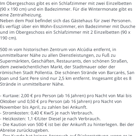
Im Obergeschoss gibt es ein Schlafzimmer mit zwei Einzelbetten
(90 x 190 cm) und ein Badezimmer. Für die Wintermonate gibt es
eine Zentralheizung.
Neben dem Pool befindet sich das Gästehaus für zwei Personen.
Es verfügt über ein Wohn-Esszimmer, ein Badezimmer mit Dusche
und im Obergeschoss ein Schlafzimmer mit 2 Einzelbetten (90 x
190 cm).
500 m vom historischen Zentrum von Alcúdia entfernt, in
unmittelbarer Nähe zu allen Dienstleistungen, zu Fuß zu
Supermärkten, Geschäften, Restaurants, den schönen Straßen,
dem zweiwöchentlichen Markt, der Stadtmauer oder der
römischen Stadt Pollentia. Die schönen Strände von Barcarès, San
Joan und Sant Pere sind nur 2,5 km entfernt. Insgesamt gibt es 8
Strände in unmittelbarer Nähe.
- Kurtaxe: 2,00 € pro Person (ab 16 Jahren) pro Nacht von Mai bis
Oktober und 0,50 € pro Person (ab 16 Jahren) pro Nacht von
November bis April, zu zahlen bei Ankunft.
- Stromkosten: 0,40 € Kw/S je nach Verbrauch.
- Heizkosten: 1,1 €/Liter Diesel je nach Verbrauch.
- Die Kaution von 500 € ist bei der Ankunft zu hinterlegen. Bei der
Abreise zurückzugeben.
- Der Kunde hat keinen Anspruch auf Rückerstattung, wenn er in