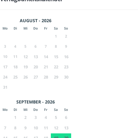
AUGUST - 2026
Mo
Di
Mi
Do
Fr
Sa
So
1
2
3
4
5
6
7
8
9
10
11
12
13
14
15
16
17
18
19
20
21
22
23
24
25
26
27
28
29
30
31
SEPTEMBER - 2026
Mo
Di
Mi
Do
Fr
Sa
So
1
2
3
4
5
6
7
8
9
10
11
12
13