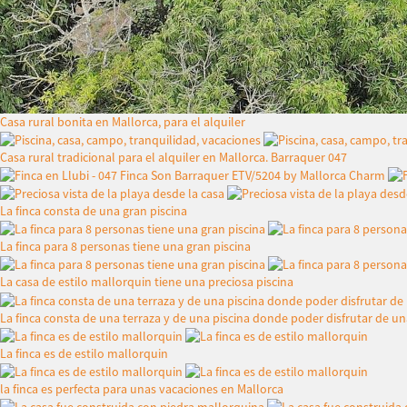
Casa rural bonita en Mallorca, para el alquiler
Casa rural tradicional para el alquiler en Mallorca. Barraquer 047
La finca consta de una gran piscina
La finca para 8 personas tiene una gran piscina
La casa de estilo mallorquin tiene una preciosa piscina
La finca consta de una terraza y de una piscina donde poder disfrutar de u
La finca es de estilo mallorquin
la finca es perfecta para unas vacaciones en Mallorca