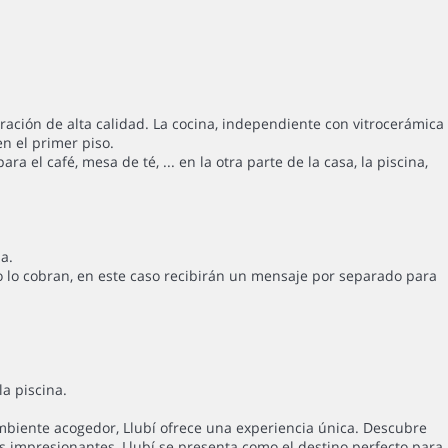
oración de alta calidad. La cocina, independiente con vitrocerámica
n el primer piso.
a el café, mesa de té, ... en la otra parte de la casa, la piscina,
a.
o lo cobran, en este caso recibirán un mensaje por separado para
a piscina.
ambiente acogedor, Llubí ofrece una experiencia única. Descubre
as impresionantes, Llubí se presenta como el destino perfecto para