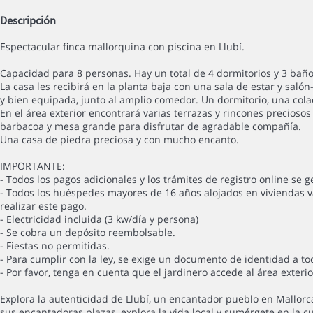
Descripción
Espectacular finca mallorquina con piscina en Llubí.
Capacidad para 8 personas. Hay un total de 4 dormitorios y 3 baño
La casa les recibirá en la planta baja con una sala de estar y sal
y bien equipada, junto al amplio comedor. Un dormitorio, una cola
En el área exterior encontrará varias terrazas y rincones preciosos q
barbacoa y mesa grande para disfrutar de agradable compañía.
Una casa de piedra preciosa y con mucho encanto.
IMPORTANTE:
- Todos los pagos adicionales y los trámites de registro online se 
- Todos los huéspedes mayores de 16 años alojados en viviendas v
realizar este pago.
- Electricidad incluida (3 kw/día y persona)
- Se cobra un depósito reembolsable.
- Fiestas no permitidas.
- Para cumplir con la ley, se exige un documento de identidad a to
- Por favor, tenga en cuenta que el jardinero accede al área exter
Explora la autenticidad de Llubí, un encantador pueblo en Mallorc
sus encantadoras plazas, explora la vida local y sumérgete en la 