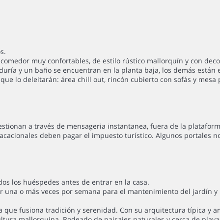
s.
ón-comedor muy confortables, de estilo rústico mallorquín y con dec
duría y un baño se encuentran en la planta baja, los demás están e
ue lo deleitarán: área chill out, rincón cubierto con sofás y mesa par
gestionan a través de mensageria instantanea, fuera de la plataform
acacionales deben pagar el impuesto turístico. Algunos portales n
dos los huéspedes antes de entrar en la casa.
ior una o más veces por semana para el mantenimiento del jardín y l
a que fusiona tradición y serenidad. Con su arquitectura típica y 
cultura mallorquina. Rodeado de paisajes naturales y cerca de play