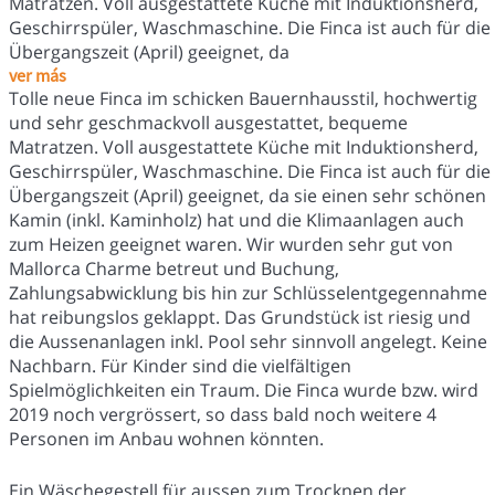
Matratzen. Voll ausgestattete Küche mit Induktionsherd,
Geschirrspüler, Waschmaschine. Die Finca ist auch für die
Übergangszeit (April) geeignet, da
ver más
Tolle neue Finca im schicken Bauernhausstil, hochwertig
und sehr geschmackvoll ausgestattet, bequeme
Matratzen. Voll ausgestattete Küche mit Induktionsherd,
Geschirrspüler, Waschmaschine. Die Finca ist auch für die
Übergangszeit (April) geeignet, da sie einen sehr schönen
Kamin (inkl. Kaminholz) hat und die Klimaanlagen auch
zum Heizen geeignet waren. Wir wurden sehr gut von
Mallorca Charme betreut und Buchung,
Zahlungsabwicklung bis hin zur Schlüsselentgegennahme
hat reibungslos geklappt. Das Grundstück ist riesig und
die Aussenanlagen inkl. Pool sehr sinnvoll angelegt. Keine
Nachbarn. Für Kinder sind die vielfältigen
Spielmöglichkeiten ein Traum. Die Finca wurde bzw. wird
2019 noch vergrössert, so dass bald noch weitere 4
Personen im Anbau wohnen könnten.
Ein Wäschegestell für aussen zum Trocknen der