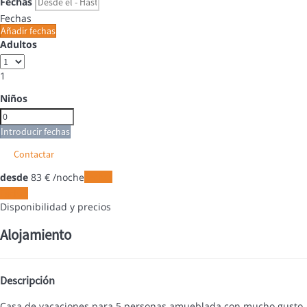
Fechas
Fechas
Añadir fechas
Adultos
1
Niños
Introducir fechas
Contactar
desde
83
€
/noche
Fechas
Fechas
Disponibilidad y precios
Alojamiento
Descripción
Casa de vacaciones para 5 personas amueblada con mucho gusto