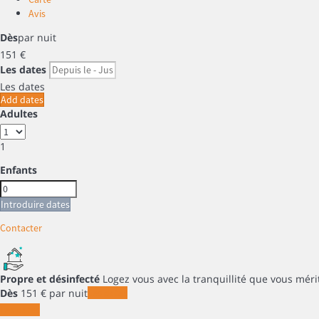
Avis
Dès
par nuit
151
€
Les dates
Les dates
Add dates
Adultes
1
Enfants
Introduire dates
Contacter
Propre et désinfecté
Logez vous avec la tranquillité que vous méri
Dès
151
€
par nuit
Les dates
Les dates