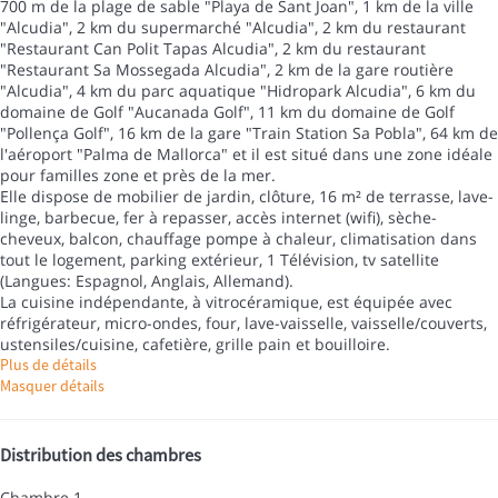
700 m de la plage de sable "Playa de Sant Joan", 1 km de la ville
"Alcudia", 2 km du supermarché "Alcudia", 2 km du restaurant
"Restaurant Can Polit Tapas Alcudia", 2 km du restaurant
"Restaurant Sa Mossegada Alcudia", 2 km de la gare routière
"Alcudia", 4 km du parc aquatique "Hidropark Alcudia", 6 km du
domaine de Golf "Aucanada Golf", 11 km du domaine de Golf
"Pollença Golf", 16 km de la gare "Train Station Sa Pobla", 64 km de
l'aéroport "Palma de Mallorca" et il est situé dans une zone idéale
pour familles zone et près de la mer.
Elle dispose de mobilier de jardin, clôture, 16 m² de terrasse, lave-
linge, barbecue, fer à repasser, accès internet (wifi), sèche-
cheveux, balcon, chauffage pompe à chaleur, climatisation dans
tout le logement, parking extérieur, 1 Télévision, tv satellite
(Langues: Espagnol, Anglais, Allemand).
La cuisine indépendante, à vitrocéramique, est équipée avec
réfrigérateur, micro-ondes, four, lave-vaisselle, vaisselle/couverts,
ustensiles/cuisine, cafetière, grille pain et bouilloire.
Plus de détails
Masquer détails
Distribution des chambres
Chambre 1