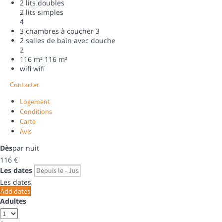
2 lits doubles
2 lits simples
4
3 chambres à coucher
3
2 salles de bain avec douche
2
116 m²
116 m²
wifi
wifi
Contacter
Logement
Conditions
Carte
Avis
Dès
par nuit
116
€
Les dates
Les dates
Add dates
Adultes