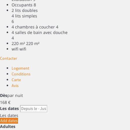
Occupants
8
2 lits doubles
4 lits simples
6
4 chambres à coucher
4
4 salles de bain avec douche
4
220 m²
220 m²
wifi
wifi
Contacter
Logement
Conditions
Carte
Avis
Dès
par nuit
168
€
Les dates
Les dates
Add dates
Adultes