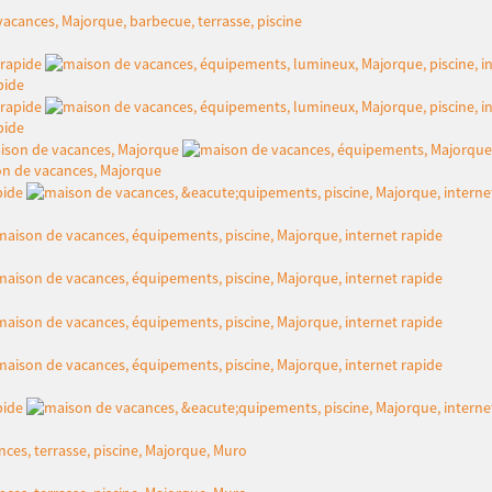
pide
pide
on de vacances, Majorque