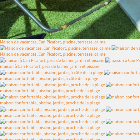
Maison de vacances, Can Picafort, piscine, terrasse, calme
Maison de vacances, Can Picafort, piscine, terrasse, calme
maison à Can Picafort, près de la mer, jardin et piscine
maison confortable, piscine, jardin, à côté de la plage
maison confortable, piscine, jardin, proche de la plage
maison confortable, piscine, jardin, proche de la plage
maison confortable, piscine, jardin, proche de la plage
maison confortable, piscine, jardin, proche de la plage
maison confortable, piscine, jardin, proche de la plage