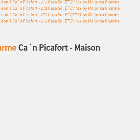
harme
Ca´n Picafort -
Maison