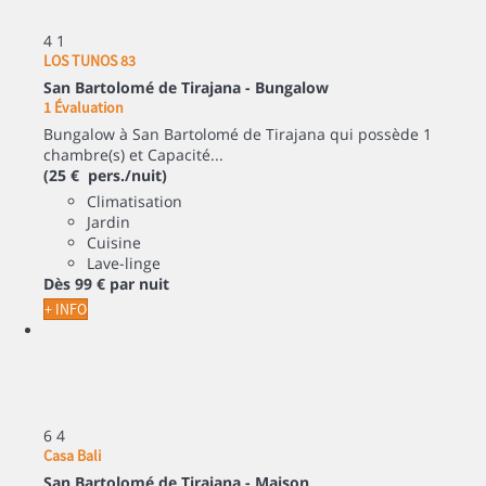
4
1
LOS TUNOS 83
San Bartolomé de Tirajana -
Bungalow
1 Évaluation
Bungalow à San Bartolomé de Tirajana qui possède 1
chambre(s) et Capacité...
(25 € pers./nuit)
Climatisation
Jardin
Cuisine
Lave-linge
Dès
99 €
par nuit
+ INFO
6
4
Casa Bali
San Bartolomé de Tirajana -
Maison