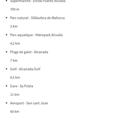
Supermarché - Eroski Puerto Alcudia
700 m
Parc naturel - S'Albufera de Mallorca
2 km
Parc aquatique - Hidropark Alcudia
4,2 km
Plage de galet - Alcanada
7 km
Golf - Alcanada Golf
8,5 km
Gare - Sa Pobla
11 km
Aeroport - Son sant Joan
60 km