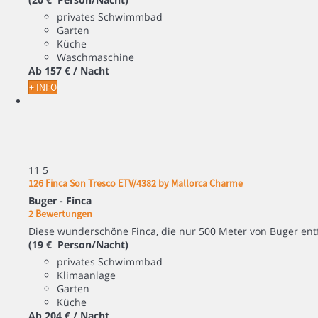
privates Schwimmbad
Garten
Küche
Waschmaschine
Ab
157 €
/ Nacht
+ INFO
11
5
126 Finca Son Tresco ETV/4382 by Mallorca Charme
Buger -
Finca
2 Bewertungen
Diese wunderschöne Finca, die nur 500 Meter von Buger entfer
(19 € Person/Nacht)
privates Schwimmbad
Klimaanlage
Garten
Küche
Ab
204 €
/ Nacht