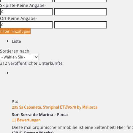
Skipiste
-Keine Angabe-
Ort
-Keine Angabe-
Filter hinzufügen
Liste
Sortieren nach:
312 veröffentlichte Unterkünfte
8
4
235 Sa Cabaneta. S'original ETV/9570 by Mallorca
Son Serra de Marina -
Finca
11 Bewertungen
Diese mallorquinische Immobilie ist eine Seltenheit! Hier fi
(20 € Person/Nacht)