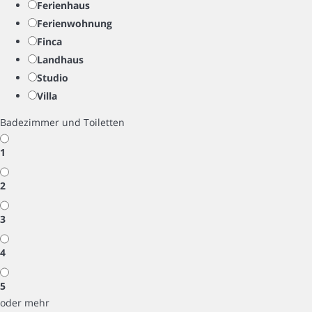
Ferienhaus
Ferienwohnung
Finca
Landhaus
Studio
Villa
Badezimmer und Toiletten
1
2
3
4
5
oder mehr