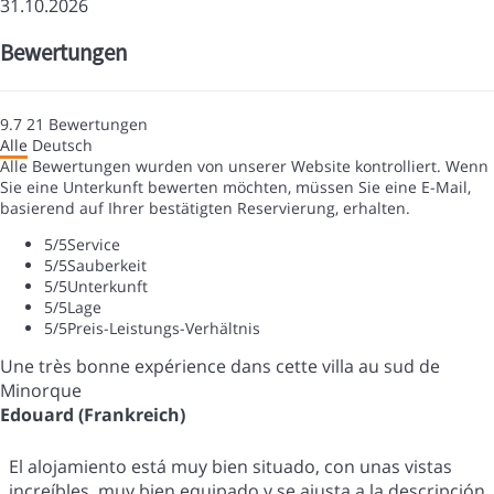
31.10.2026
Bewertungen
9.7
21
Bewertungen
Alle
Deutsch
Alle Bewertungen wurden von unserer Website kontrolliert. Wenn
Sie eine Unterkunft bewerten möchten, müssen Sie eine E-Mail,
basierend auf Ihrer bestätigten Reservierung, erhalten.
5
/5
Service
5
/5
Sauberkeit
5
/5
Unterkunft
5
/5
Lage
5
/5
Preis-Leistungs-Verhältnis
Une très bonne expérience dans cette villa au sud de
Minorque
Edouard (Frankreich)
El alojamiento está muy bien situado, con unas vistas
increíbles, muy bien equipado y se ajusta a la descripción.