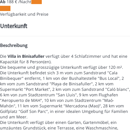
Ab
188
€
/Nacht
Daten
Daten
Verfügbarkeit und Preise
Unterkunft
Beschreibung
Die
Villa in Binisafuller
verfügt über 4 Schlafzimmer und hat eine
Kapazität für 8 Person(en).
Die bequeme und grosszügige Unterkunft verfügt über 120 m².
Die Unterkunft befindet sich 3 m vom zum Sandstrand "Cala
Binibequer" entfernt, 1 km von der Bushaltestelle "Bus Local", 2
km vom zum Sandstrand "Playa de Binisafuller", 2 km vom
Supermarkt "Port Market", 2 km vom zum Sandstrand "Caló blanc",
6 km von zum Stadtzentrum "San Lluis", 9 km vom Flughafen
"Aeropuerto de MAH", 10 km von zum Stadtzentrum "Maó-
Mahón", 11 km vom Supermarkt "Mercadona (Mao)", 28 km vom
Golfplatz "Golf Son Parc", in einer idealen Umgebung für Familien
und am Meer.
Die Unterkunft verfügt über einen Garten, Gartenmöbel, ein
umzäuntes Grundstück, eine Terrasse, eine Waschmaschine,