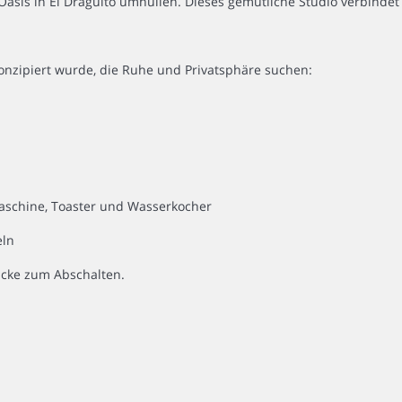
Oasis in El Draguito umhüllen. Dieses gemütliche Studio verbindet
konzipiert wurde, die Ruhe und Privatsphäre suchen:
maschine, Toaster und Wasserkocher
eln
Ecke zum Abschalten.