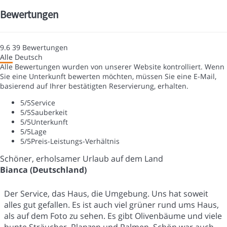
Bewertungen
9.6
39
Bewertungen
Alle
Deutsch
Alle Bewertungen wurden von unserer Website kontrolliert. Wenn
Sie eine Unterkunft bewerten möchten, müssen Sie eine E-Mail,
basierend auf Ihrer bestätigten Reservierung, erhalten.
5
/5
Service
5
/5
Sauberkeit
5
/5
Unterkunft
5
/5
Lage
5
/5
Preis-Leistungs-Verhältnis
Schöner, erholsamer Urlaub auf dem Land
Bianca (Deutschland)
Der Service, das Haus, die Umgebung. Uns hat soweit
alles gut gefallen. Es ist auch viel grüner rund ums Haus,
als auf dem Foto zu sehen. Es gibt Olivenbäume und viele
bunte Sträucher, Planzen und Palmen. Schön war auch,