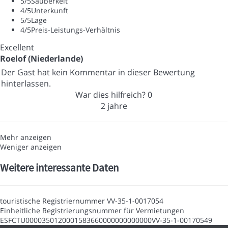
5
/5
Sauberkeit
4
/5
Unterkunft
5
/5
Lage
4
/5
Preis-Leistungs-Verhältnis
Excellent
Roelof (Niederlande)
Der Gast hat kein Kommentar in dieser Bewertung
hinterlassen.
War dies hilfreich?
0
2 jahre
Mehr anzeigen
Weniger anzeigen
Weitere interessante Daten
touristische Registriernummer
VV-35-1-0017054
Einheitliche Registrierungsnummer für Vermietungen
ESFCTU0000350120001583660000000000000VV-35-1-00170549