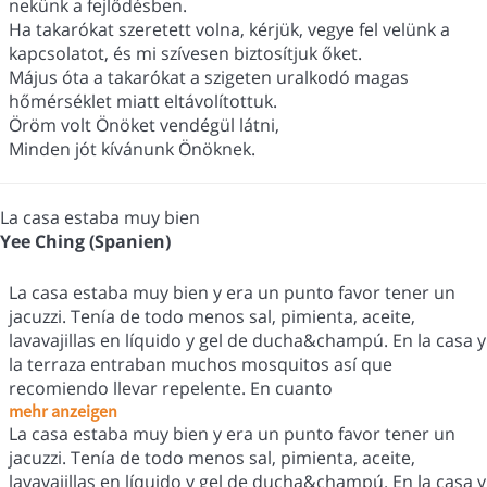
nekünk a fejlődésben.
Ha takarókat szeretett volna, kérjük, vegye fel velünk a
kapcsolatot, és mi szívesen biztosítjuk őket.
Május óta a takarókat a szigeten uralkodó magas
hőmérséklet miatt eltávolítottuk.
Öröm volt Önöket vendégül látni,
Minden jót kívánunk Önöknek.
La casa estaba muy bien
Yee Ching (Spanien)
La casa estaba muy bien y era un punto favor tener un
jacuzzi. Tenía de todo menos sal, pimienta, aceite,
lavavajillas en líquido y gel de ducha&champú. En la casa y
la terraza entraban muchos mosquitos así que
recomiendo llevar repelente. En cuanto
mehr anzeigen
La casa estaba muy bien y era un punto favor tener un
jacuzzi. Tenía de todo menos sal, pimienta, aceite,
lavavajillas en líquido y gel de ducha&champú. En la casa y