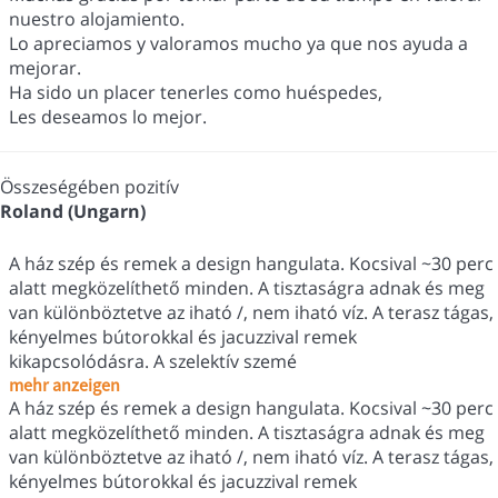
nuestro alojamiento.
Lo apreciamos y valoramos mucho ya que nos ayuda a
mejorar.
Ha sido un placer tenerles como huéspedes,
Les deseamos lo mejor.
Összeségében pozitív
Roland (Ungarn)
A ház szép és remek a design hangulata. Kocsival ~30 perc
alatt megközelíthető minden. A tisztaságra adnak és meg
van különböztetve az iható /, nem iható víz. A terasz tágas,
kényelmes bútorokkal és jacuzzival remek
kikapcsolódásra. A szelektív szemé
mehr anzeigen
A ház szép és remek a design hangulata. Kocsival ~30 perc
alatt megközelíthető minden. A tisztaságra adnak és meg
van különböztetve az iható /, nem iható víz. A terasz tágas,
kényelmes bútorokkal és jacuzzival remek