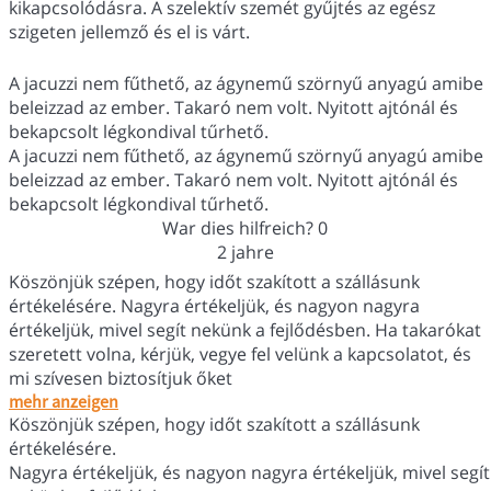
kikapcsolódásra. A szelektív szemét gyűjtés az egész
szigeten jellemző és el is várt.
A jacuzzi nem fűthető, az ágynemű szörnyű anyagú amibe
beleizzad az ember. Takaró nem volt. Nyitott ajtónál és
bekapcsolt légkondival tűrhető.
A jacuzzi nem fűthető, az ágynemű szörnyű anyagú amibe
beleizzad az ember. Takaró nem volt. Nyitott ajtónál és
bekapcsolt légkondival tűrhető.
War dies hilfreich?
0
2 jahre
Köszönjük szépen, hogy időt szakított a szállásunk
értékelésére. Nagyra értékeljük, és nagyon nagyra
értékeljük, mivel segít nekünk a fejlődésben. Ha takarókat
szeretett volna, kérjük, vegye fel velünk a kapcsolatot, és
mi szívesen biztosítjuk őket
mehr anzeigen
Köszönjük szépen, hogy időt szakított a szállásunk
értékelésére.
Nagyra értékeljük, és nagyon nagyra értékeljük, mivel segít