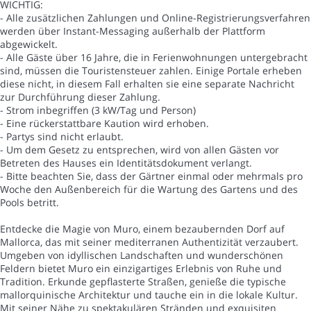
WICHTIG:
- Alle zusätzlichen Zahlungen und Online-Registrierungsverfahren
werden über Instant-Messaging außerhalb der Plattform
abgewickelt.
- Alle Gäste über 16 Jahre, die in Ferienwohnungen untergebracht
sind, müssen die Touristensteuer zahlen. Einige Portale erheben
diese nicht, in diesem Fall erhalten sie eine separate Nachricht
zur Durchführung dieser Zahlung.
- Strom inbegriffen (3 kW/Tag und Person)
- Eine rückerstattbare Kaution wird erhoben.
- Partys sind nicht erlaubt.
- Um dem Gesetz zu entsprechen, wird von allen Gästen vor
Betreten des Hauses ein Identitätsdokument verlangt.
- Bitte beachten Sie, dass der Gärtner einmal oder mehrmals pro
Woche den Außenbereich für die Wartung des Gartens und des
Pools betritt.
Entdecke die Magie von Muro, einem bezaubernden Dorf auf
Mallorca, das mit seiner mediterranen Authentizität verzaubert.
Umgeben von idyllischen Landschaften und wunderschönen
Feldern bietet Muro ein einzigartiges Erlebnis von Ruhe und
Tradition. Erkunde gepflasterte Straßen, genieße die typische
mallorquinische Architektur und tauche ein in die lokale Kultur.
Mit seiner Nähe zu spektakulären Stränden und exquisiten