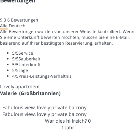
Bewertungen
9.3
6
Bewertungen
Alle
Deutsch
Alle Bewertungen wurden von unserer Website kontrolliert. Wenn
Sie eine Unterkunft bewerten möchten, müssen Sie eine E-Mail,
basierend auf Ihrer bestätigten Reservierung, erhalten.
5
/5
Service
5
/5
Sauberkeit
5
/5
Unterkunft
5
/5
Lage
4
/5
Preis-Leistungs-Verhältnis
Lovely apartment
Valerie (Großbritannien)
Fabulous view, lovely private balcony
Fabulous view, lovely private balcony
War dies hilfreich?
0
1 Jahr