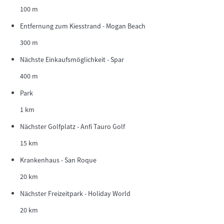
100 m
Entfernung zum Kiesstrand - Mogan Beach
300 m
Nächste Einkaufsmöglichkeit - Spar
400 m
Park
1 km
Nächster Golfplatz - Anfi Tauro Golf
15 km
Krankenhaus - San Roque
20 km
Nächster Freizeitpark - Holiday World
20 km